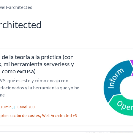
well-architected
rchitected
e la teoría a la práctica (con
s, mi herramienta serverless y
n como excusa)
WS: qué es esto y cómo encaja con
relacionados y la herramienta que yo he
me.
10 min
Level 200
ptimización de costes, Well-Architected +3