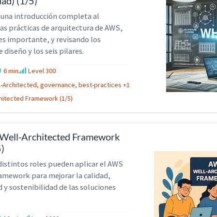
ad) (1/5)
e una introducción completa al
s prácticas de arquitectura de AWS,
es importante, y revisando los
 diseño y los seis pilares.
6 min
Level 300
l-Architected, governance, best-practices +1
hitected Framework (1/5)
 Well-Architected Framework
5)
istintos roles pueden aplicar el AWS
amework para mejorar la calidad,
d y sostenibilidad de las soluciones