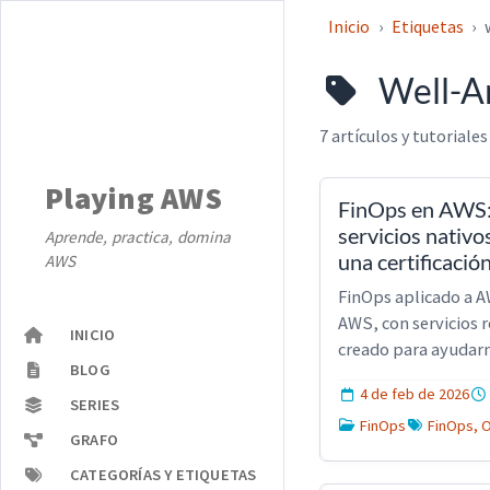
Inicio
Etiquetas
Well-A
7 artículos y tutoriales
Playing AWS
FinOps en AWS: d
servicios nativo
Aprende, practica, domina
una certificació
AWS
FinOps aplicado a A
AWS, con servicios 
INICIO
creado para ayudar
BLOG
4 de feb de 2026
SERIES
FinOps
FinOps, O
GRAFO
CATEGORÍAS Y ETIQUETAS