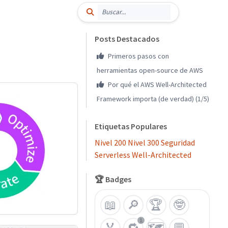
Posts Destacados
Primeros pasos con
herramientas open-source de AWS
Por qué el AWS Well-Architected
Framework importa (de verdad) (1/5)
Etiquetas Populares
Nivel 200
Nivel 300
Seguridad
Serverless
Well-Architected
🏆 Badges
📖
🔎
🏆
🤓
1
🏅
🔁
🗺️
💬