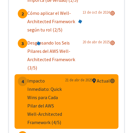
13 de oct de 2024
Cómo aplicar el Well-
🔴
2
Architected Framework
según tu rol (2/5)
20 de abr de 2025
Desglosando los Seis
🔴
3
Pilares del AWS Well-
Architected Framework
(3/5)
21 de abr de 2025
Impacto
Actual
🟢
4
Inmediato: Quick
Wins para Cada
Pilar del AWS
Well-Architected
Framework (4/5)