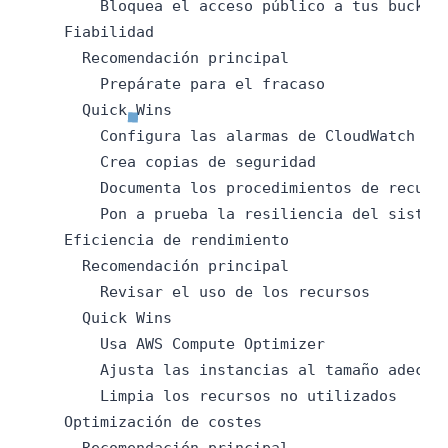
        Bloquea el acceso público a tus buckets
    Fiabilidad

      Recomendación principal

        Prepárate para el fracaso

      Quick Wins

        Configura las alarmas de CloudWatch

        Crea copias de seguridad

        Documenta los procedimientos de recuper
        Pon a prueba la resiliencia del sistema
    Eficiencia de rendimiento

      Recomendación principal

        Revisar el uso de los recursos

      Quick Wins

        Usa AWS Compute Optimizer

        Ajusta las instancias al tamaño adecuad
        Limpia los recursos no utilizados

    Optimización de costes

      Recomendación principal
