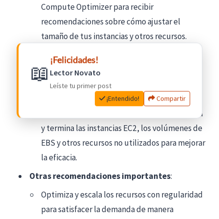
Compute Optimizer para recibir
recomendaciones sobre cómo ajustar el
tamaño de tus instancias y otros recursos.
Ajusta las instancias al tamaño adecuado
:
¡Felicidades!
📖
usa AWS Trusted Advisor para revisar y ajustar
Lector Novato
los tamaños de las instancias EC2 y lograr un
Leíste tu primer post
rendimiento y un coste óptimos.
¡Entendido!
Compartir
Limpia los recursos no utilizados
: identifica
y termina las instancias EC2, los volúmenes de
EBS y otros recursos no utilizados para mejorar
la eficacia.
Otras recomendaciones importantes
:
Optimiza y escala los recursos con regularidad
para satisfacer la demanda de manera