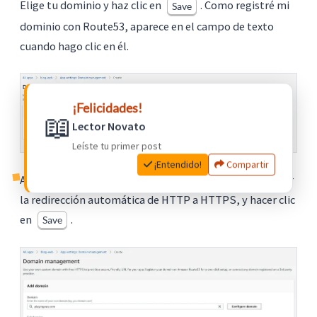
Elige tu dominio y haz clic en
. Como registré mi
Save
dominio con Route53, aparece en el campo de texto
cuando hago clic en él.
¡Felicidades!
📖
Lector Novato
Leíste tu primer post
¡Entendido!
Compartir
Ahora puedes elegir la rama, los subdominios y verificar
la redirección automática de HTTP a HTTPS, y hacer clic
en
.
Save