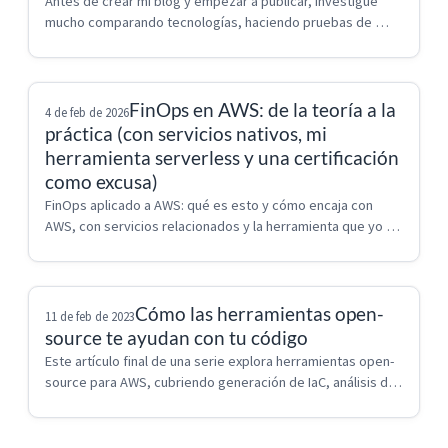
Antes de crear mi blog y empezar a publicar, investigué 
mucho comparando tecnologías, haciendo pruebas de 
concepto y tardé semanas en averiguar cómo hacerlo. 
¿Quieres saber más?
FinOps en AWS: de la teoría a la
4 de feb de 2026
práctica (con servicios nativos, mi
herramienta serverless y una certificación
como excusa)
FinOps aplicado a AWS: qué es esto y cómo encaja con 
AWS, con servicios relacionados y la herramienta que yo 
he creado para ayudarme.
Cómo las herramientas open-
11 de feb de 2023
source te ayudan con tu código
Este artículo final de una serie explora herramientas open-
source para AWS, cubriendo generación de IaC, análisis de 
código, cumplimiento de políticas y estimación de costos, 
ofreciendo un conjunto...