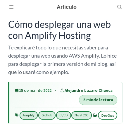
Artículo
Cómo desplegar una web
con Amplify Hosting
Te explicaré todo lo que necesitas saber para
desplegar una web usando AWS Amplify. Lo hice
para desplegar la primera versión de mi blog, así
que lo usaré como ejemplo.
15 de mar de 2022
Alejandro Lazaro Chueca
5 min
de lectura
Amplify
GitHub
CI/CD
Nivel 200
DevOps