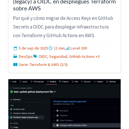
(legacy) a OIDC en despliegues Terraform
sobre AWS
Por qué y cómo migrar de Access Keys en GitHub
Secrets a OIDC para desplegar infraestructura
con Terraform y GitHub Actions en AWS.
5 de sep de 2025
11 min
Level 300
DevOps
OIDC, Seguridad, GitHub Actions +3
Serie: Terraform & AWS (3/3)